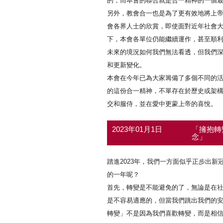
的，而本會的聯合就是合一精神的一個
另外，教會合一也是為了更有效地將上帝
會各界人士的欣賞，即使面對近年社會
下，本會各單位仍能繼續運作，甚至順
未來的境況如何我們無法看透，但我們
和更新變化。
本會在今年已為大家籌備了多個不同的活
的這份合一精神，不單存在於歷史或架
交和服侍，並在愛中更蒙上帝的喜悅。
2023年01月1日
「擁抱轉
念」
踏進2023年，我們一方面似乎正步出
的一年呢？
首先，轉變是不能避免的了，無論是在
是不容易適應的，但當我們跳出我們的
轉變」不是因為我們喜歡轉變，而是相