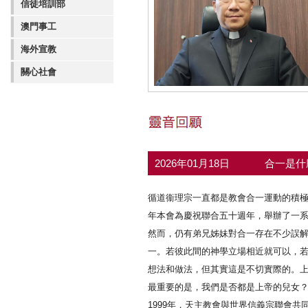
信徒培訓部
澳門事工
海外宣教
關心社會
2026年01月18日
合一是什
循道衞理宗一直都是教會合一運動的積
年本會為慶祝聯合五十週年，舉辦了一
然而，仍有弟兄姊妹對合一存在不少誤
一。若彼此間的神學立場相近就可以，
想法和做法，但其實這是不切實際的。
最重要的是，我們是否都是上帝的兒女
1999年，天主教會與世界信義宗聯會