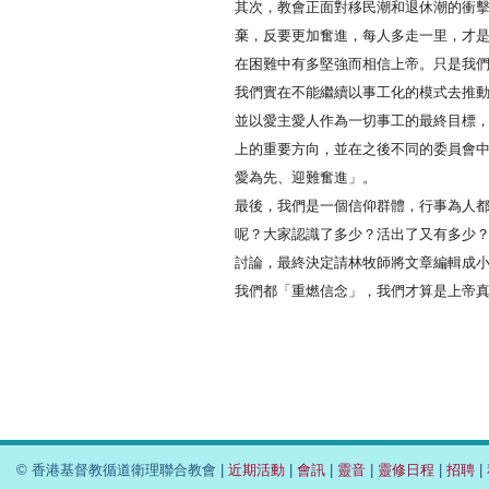
其次，教會正面對移民潮和退休潮的衝
棄，反要更加奮進，每人多走一里，才
在困難中有多堅強而相信上帝。只是我
我們實在不能繼續以事工化的模式去推
並以愛主愛人作為一切事工的最終目標，
上的重要方向，並在之後不同的委員會
愛為先、迎難奮進」。
最後，我們是一個信仰群體，行事為人
呢？大家認識了多少？活出了又有多少
討論，最終決定請林牧師將文章編輯成
我們都「重燃信念」，我們才算是上帝
© 香港基督教循道衛理聯合教會 |
近期活動
|
會訊
|
靈音
|
靈修日程
|
招聘
|