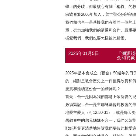
學上的分歧，但最核心有關「稱義」的
宗協會於2006年加入，普世聖公宗諮議會
我們相信合一是基於我們有着同一位的
重，努力加強我們的溝通和合作。最重
樣愛我們，我們也要怎樣彼此相愛。
2025年01月5日
「溯源踐
念和異
2025年是本會成立（聯合）50週年的
的，絕對是教會歷史上一件值得欣賞和
慶賀和延續這份合一的精神呢？
首先，合一是因為我們都是上帝所愛的
必須緊記，合一是主耶穌基督對教會的最大
地愛主愛人（可12:30-31），或是每
果教會中的弟兄姊妹不合一，我們又怎能說
耶穌基督更清楚地告訴我們要彼此相愛這條