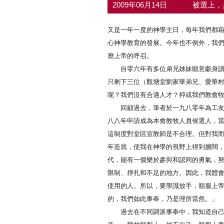
2009年06月14日
被選上，
又是一年一度的神學主日，每年我們都
心神學教育的發展。今年也不例外，我
應上帝的呼召。
自零六年有多位弟兄姊妹願意獻身讀神
只剩下三位（觀塘堂劉家華弟兄、愛華
呢？我們沒有合適人才？抑或我們教會
回顧過去，筆者於一九八零年為工友需
八八年申請成為本會教牧人員候選人，
這制度對堂區宣教師是不合理。但對我
年造就，使我在神學的視野上得到擴闊
代，能有一個樂於參與和認同的勇氣，
限制、掙扎和不足的地方。因此，我體
使用的人。所以，要學識放手，順服上帝
的，我們如此事奉，乃是理所當然。」
過去在不同調派事奉中，我知道自己只