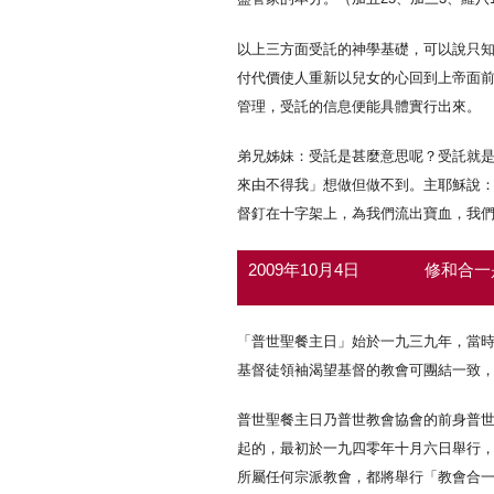
以上三方面受託的神學基礎，可以說只
付代價使人重新以兒女的心回到上帝面
管理，受託的信息便能具體實行出來。
弟兄姊妹：受託是甚麼意思呢？受託就
來由不得我」想做但做不到。主耶穌說
督釘在十字架上，為我們流出寶血，我
2009年10月4日
修和合一
「普世聖餐主日」始於一九三九年，當
基督徒領袖渴望基督的教會可團結一致
普世聖餐主日乃普世教會協會的前身普
起的，最初於一九四零年十月六日舉行
所屬任何宗派教會，都將舉行「教會合