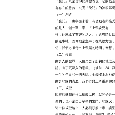
「受託」既是信仰的具體表現，它的根基
有存在的意義。究竟「受託」的神學基
（一）創造
「受託」，由字面來看，有發動者與接
的是人。創一至二章，「上帝說要有…
裡，他就成了有靈的活人。」還有詩廿四
的服事祂，因為祂是主宰；在萬物方面
切，我們必須付出上帝賜的時間，智慧
（二）救贖
由於人的犯罪，人便失去了起初的地位
託」有了更深入的意義。（彼前二24、羅五
一生的年日和一切天賦，金錢擺上為祂
由於耶穌的寶血，我們得與上帝重新和
（三）成聖
因着耶穌我們得以稱義以後，就開始走
做的，也不是自己單獨的奮鬥。耶穌說：
這一條成聖路上，人必須順服上帝，讓
盡管家的本分。（加五25、加三3、羅八1