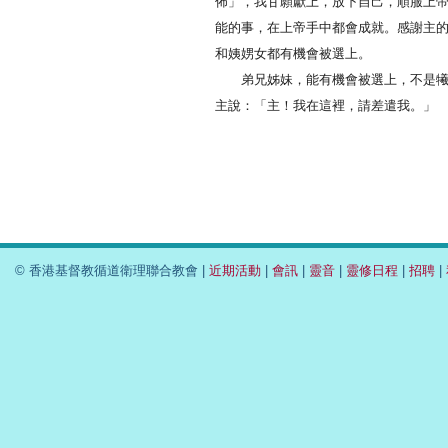
佈」，我甘願獻上，放下自己，順服上
能的事，在上帝手中都會成就。感謝主
和姨娚女都有機會被選上。
弟兄姊妹，能有機會被選上，不是犧牲
主說：「主！我在這裡，請差遣我。」
© 香港基督教循道衛理聯合教會 |
近期活動
|
會訊
|
靈音
|
靈修日程
|
招聘
|