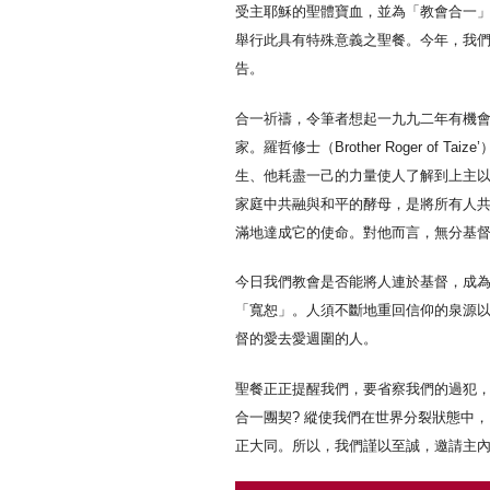
受主耶穌的聖體寶血，並為「教會合一
舉行此具有特殊意義之聖餐。今年，我
告。
合一祈禱，令筆者想起一九九二年有機會
家。羅哲修士（Brother Roger 
生、他耗盡一己的力量使人了解到上主
家庭中共融與和平的酵母，是將所有人
滿地達成它的使命。對他而言，無分基
今日我們教會是否能將人連於基督，成
「寬恕」。人須不斷地重回信仰的泉源
督的愛去愛週圍的人。
聖餐正正提醒我們，要省察我們的過犯
合一團契? 縱使我們在世界分裂狀態中
正大同。所以，我們謹以至誠，邀請主