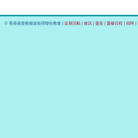
© 香港基督教循道衛理聯合教會 |
近期活動
|
會訊
|
靈音
|
靈修日程
|
招聘
|