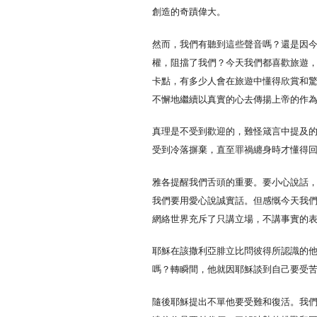
創造的奇蹟偉大。
然而，我們有聽到這些聲音嗎？還是因
權，阻擋了我們？今天我們都喜歡旅遊
卡點，有多少人會在旅遊中懂得欣賞和
不懈地繼續以真實的心去傳揚上帝的作
真理是不受到歡迎的，難怪箴言中提及
受到冷落摒棄，直至罪禍纏身時才懂得
雅各提醒我們舌頭的重要。要小心說話
我們要用愛心說誠實話。但感慨今天我
網絡世界充斥了只講立場，不講事實的表白
耶穌在該撒利亞腓立比問彼得所認識的
嗎？轉瞬間，他就因耶穌談到自己要受
隨後耶穌提出不單他要受難和復活。我