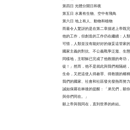
第四日 光體分開日和夜
第五日 水裏有生物、空中有飛鳥
第六日 地上有人、動物和植物
而最令人驚訝的是在第二章描述上帝既
他的工作，但創造的工作仍在繼續：人
可惜，人類並沒有能好好的做妥這管家
國家主義的對抗、不公義戰爭泛濫、生
同樣地，主耶穌已完成了他救贖的奇功
徒！」然而，他不是就此與我們相隔絕
生命，又把這使人得赦罪、得救贖的權
我們的國家、社會和社區發光發熱而努
誠如保羅在林後的提醒：「弟兄們，願
與你們同在。」
願上帝與我同在，直到世界的終結。