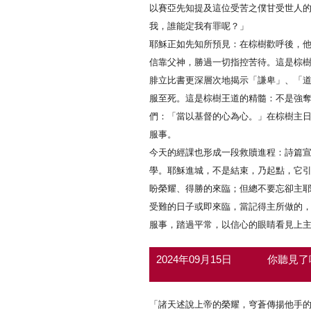
以賽亞先知提及這位受苦之僕甘受世人
我，誰能定我有罪呢？」
耶穌正如先知所預見：在棕樹歡呼後，
信靠父神，勝過一切指控苦待。這是棕
腓立比書更深層次地揭示「謙卑」、「
服至死。這是棕樹王道的精髓：不是強
們：「當以基督的心為心。」在棕樹主
服事。
今天的經課也形成一段救贖進程：詩篇
學。耶穌進城，不是結束，乃起點，它
盼榮耀、得勝的來臨；但總不要忘卻主
受難的日子或即來臨，當記得主所做的
服事，踏過平常，以信心的眼睛看見上
2024年09月15日
你聽見了
「諸天述說上帝的榮耀，穹蒼傳揚他手