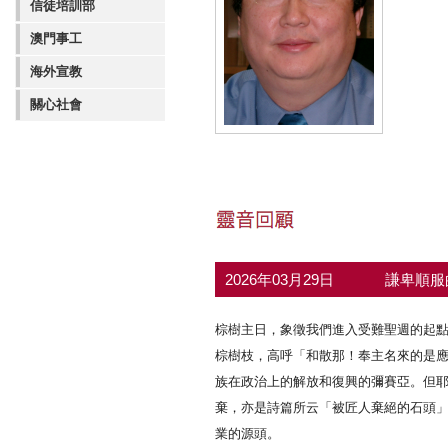
信徒培訓部
澳門事工
海外宣教
關心社會
2026年03月29日
謙卑順服
棕樹主日，象徵我們進入受難聖週的起
棕樹枝，高呼「和散那！奉主名來的是應
族在政治上的解放和復興的彌賽亞。但
棄，亦是詩篇所云「被匠人棄絕的石頭
業的源頭。