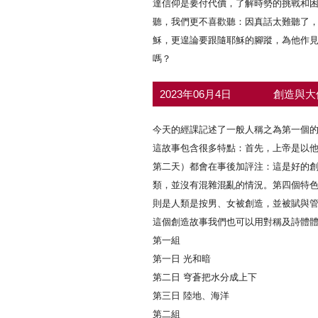
達信仰是要付代價，了解時勢的挑戰和
聽，我們更不喜歡聽：因真話太難聽了
穌，更遑論要跟隨耶穌的腳蹤，為他作
嗎？
2023年06月4日
創造與大
今天的經課記述了一般人稱之為第一個
這故事包含很多特點：首先，上帝是以
第二天）都會在事後加評注：這是好的創造（參v
類，並沒有混雜混亂的情況。第四個特
則是人類是按男、女被創造，並被賦與
這個創造故事我們也可以用對稱及詩體
第一組
第一日 光和暗
第二日 穹蒼把水分成上下
第三日 陸地、海洋
第二組